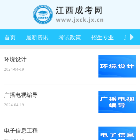
首页
最新资讯
考试政策
招生专业
历年
环境设计
2024-04-19
广播电视编导
2024-04-19
电子信息工程