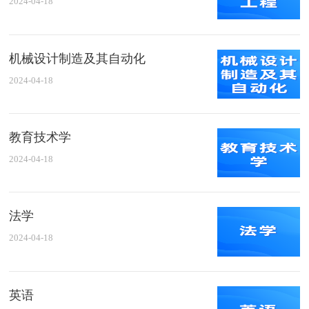
2024-04-18
机械设计制造及其自动化
2024-04-18
教育技术学
2024-04-18
法学
2024-04-18
英语