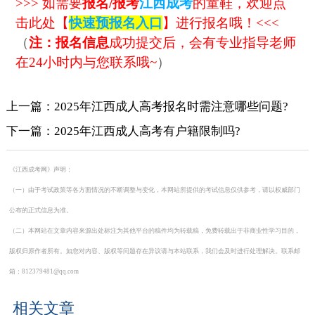
>>> 如需要
报名/报考
江西成考
的童鞋，
欢迎点
击此处
【
快速预报名入口
】进行报名哦！<<<
（
注：报名信息
成功提交后，会有专业指导老师
在24小时内与您联系哦~
）
上一篇：2025年江西成人高考报名时需注意哪些问题?
下一篇：2025年江西成人高考有户籍限制吗?
《江西成考网》声明：
（一）由于考试政策等各方面情况的不断调整与变化，本网站所提供的考试信息仅供参考，请以权威部门
公布的正式信息为准。
（二）本网站在文章内容来源出处标注为其他平台的稿件均为转载稿，免费转载出于非商业性学习目的，
版权归原作者所有。如您对内容、版权等问题存在异议请与本站联系，我们会及时进行处理解决。联系邮
箱：812379481@qq.com
相关文章