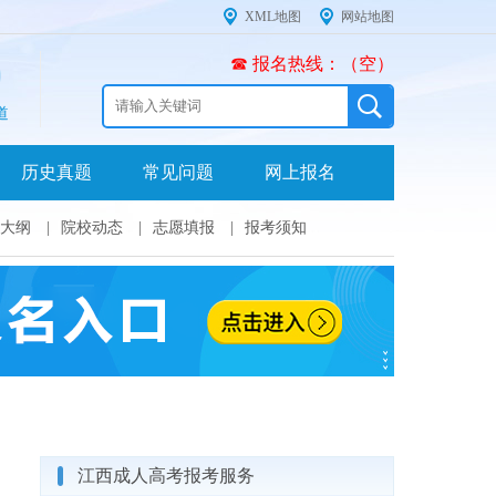
XML地图
网站地图
☎ 报名热线：（空）
道
历史真题
常见问题
网上报名
大纲
|
院校动态
|
志愿填报
|
报考须知
江西成人高考报考服务