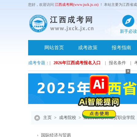
您好，欢迎访问
江西成考网(www.jxck.jx.cn)
！ 本站主要为江西省
新手必读
网站首页
成考政策
报考指南
成考专题：
|
2026年江西成考报名入口
|
报名条件
|
×
主页
>
成考院校
>
江西枫林涉外经贸职业学院
国际经济与贸易