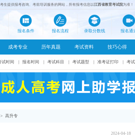
成考生提供报考咨询、考前培训服务的网站，所有报考信息以
江西省教育考试院
为准！
报名条件
报名流程
录取分数线
报名通
成考专业
历年真题
考试资料
技巧心得
考试时间
|
报名时间
|
考试科目
|
考试题型
|
准考证打印
|
考试
>
高升专
2024-04-18