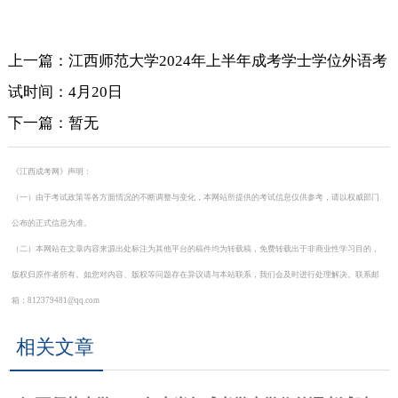
上一篇：江西师范大学2024年上半年成考学士学位外语考
试时间：4月20日
下一篇：暂无
《江西成考网》声明：
（一）由于考试政策等各方面情况的不断调整与变化，本网站所提供的考试信息仅供参考，请以权威部门
公布的正式信息为准。
（二）本网站在文章内容来源出处标注为其他平台的稿件均为转载稿，免费转载出于非商业性学习目的，
版权归原作者所有。如您对内容、版权等问题存在异议请与本站联系，我们会及时进行处理解决。联系邮
箱：812379481@qq.com
相关文章