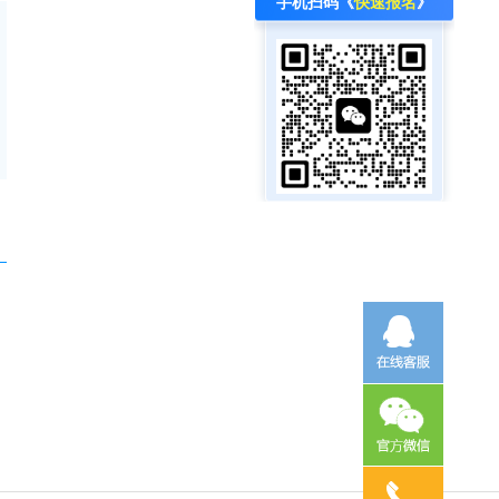
手机扫码《
快速报名
》