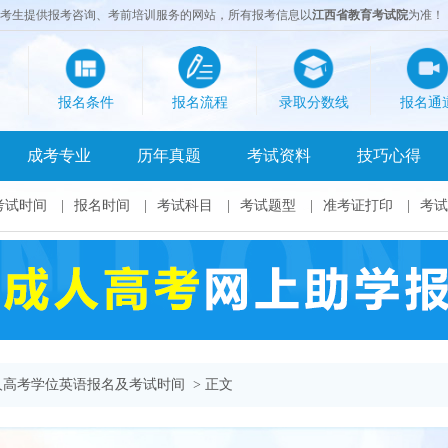
成考生提供报考咨询、考前培训服务的网站，所有报考信息以
江西省教育考试院
为准！
报名条件
报名流程
录取分数线
报名通
成考专业
历年真题
考试资料
技巧心得
考试时间
|
报名时间
|
考试科目
|
考试题型
|
准考证打印
|
考试
×
成人高考学位英语报名及考试时间
> 正文