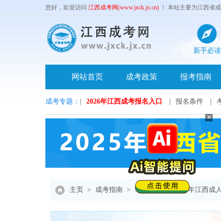
您好，欢迎访问
江西成考网(www.jxck.jx.cn)
！ 本站主要为江西省
新手必读
网站首页
成考政策
报考指南
成考专题：
|
2026年江西成考报名入口
|
报名条件
|
主页
>
成考指南
>
考试时间
>
2024年江西