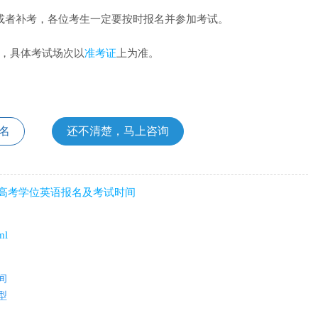
或者补考，各位考生一定要按时报名并参加考试。
钟，具体考试场次以
准考证
上为准。
名
还不清楚，马上咨询
人高考学位英语报名及考试时间
）
ml
间
型