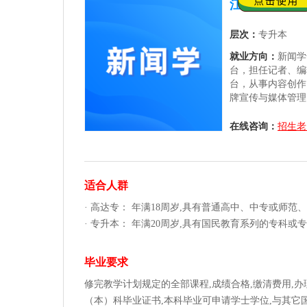
江西成考【新
层次：
专升本
就业方向：
新闻学
台，担任记者、编
台，从事内容创作
牌宣传与媒体管理
合该专业毕业生；
发展，内容营销、
在线咨询：
招生老
开大门。
适合人群
· 高达专： 年满18周岁,具有普通高中、中专或师
· 专升本： 年满20周岁,具有国民教育系列的专科
毕业要求
修完教学计划规定的全部课程,成绩合格,缴清费用,
（本）科毕业证书,本科毕业可申请学士学位,与其它