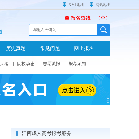
XML地图
网站地图
☎ 报名热线：（空）
道
历史真题
常见问题
网上报名
大纲
|
院校动态
|
志愿填报
|
报考须知
江西成人高考报考服务