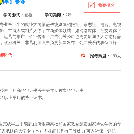
闻学】专业
我要报名
学习形式：
函授
学习期限：
2年
专业毕业生的就业方向覆盖传统媒体如报社、杂志社、电台、电视
辑、主持人或制片人等；在新媒体领域，如网络媒体、社交媒体平
、运营与推广；企业传播、广告公关公司也需要新闻学人才进行品
；政府机关、非营利组织中负责新闻发布、公共关系的职位同样适
教育与研究机构提供教学与科研岗位。此外，随着数字媒体技术的
数据分析、新媒体策略规划等新兴职业路径也为新闻学专业学生敞
师微信
报考热度：
180人
范、技校、职高毕业证书等中等学历教育毕业证书；
或专科以上学历的毕业证书。
办理完成毕业手续后,由所报读高校和国家教委颁发国家承认学历的专
国家承认的大学专（本）毕业证书具有同等效力,可入社保、评职