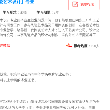
瓷艺术设计】专业
我要报名
学习形式：
函授
学习期限：
2年
术设计专业的毕业生就业前景广阔，他们能够胜任陶瓷工厂和工艺
计与研发工作，参与陶瓷艺术品及日用陶瓷的创新；在各级艺术院
专业教学，培养新一代陶瓷艺术人才；进入工艺美术公司、设计公
装饰公司，从事陶瓷产品的设计与制作、室内外艺术品配置等工
陶艺工作室、艺术工坊，进行个性化创作及文化传播，或通过自媒
识与作品，开拓线上市场。随着个性化消费与文化传承意识的增
师微信
报考热度：
190人
良好的发展潜力。
范、技校、职高毕业证书等中等学历教育毕业证书；
或专科以上学历的毕业证书。
办理完成毕业手续后,由所报读高校和国家教委颁发国家承认学历的专
国家承认的大学专（本）毕业证书具有同等效力,可入社保、评职