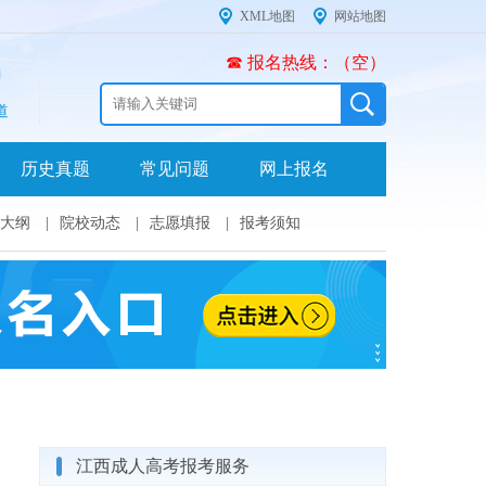
XML地图
网站地图
☎ 报名热线：（空）
道
历史真题
常见问题
网上报名
大纲
|
院校动态
|
志愿填报
|
报考须知
江西成人高考报考服务