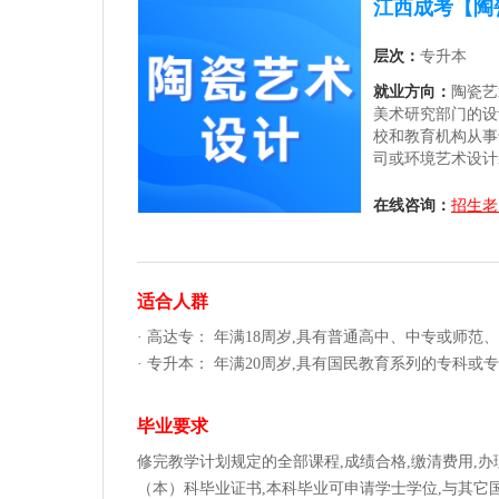
江西成考【陶
层次：
专升本
就业方向：
陶瓷艺
美术研究部门的设
校和教育机构从事
司或环境艺术设计
作；亦可创办个人
体平台分享陶艺知
在线咨询：
招生老
强，该领域展现出
适合人群
· 高达专： 年满18周岁,具有普通高中、中专或师
· 专升本： 年满20周岁,具有国民教育系列的专科
毕业要求
修完教学计划规定的全部课程,成绩合格,缴清费用,
（本）科毕业证书,本科毕业可申请学士学位,与其它