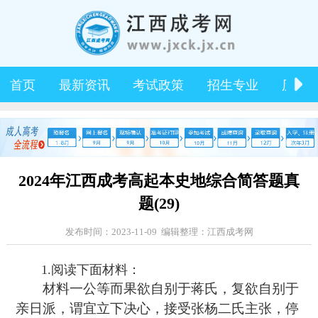
首页
最新资讯
考试政策
招生专业
历年
2024年江西成考高起本史地综合简答题真
题(29)
发布时间：2023-11-09 编辑整理：江西成考网
1.阅读下面材料：
材料一公等而果欲自别于蒋氏，复欲自别于
亲日派，谓宜立下决心，接受张杨二氏主张，停