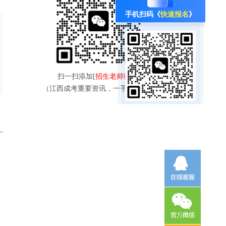
手机扫码《
快速报名
》
扫一扫添加[
招生老师微信
]
（江西成考重要资讯，一手掌握！）