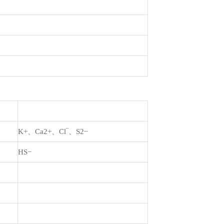
K+、Ca2+、Cl‾、S2−
HS−