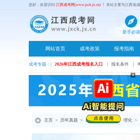
您好，欢迎访问
江西成考网(www.jxck.jx.cn)
！ 本站主要为江西省
新手必读
网站首页
成考政策
报考指南
成考专题：
|
2026年江西成考报名入口
|
报名条件
|
×
主页
>
历年真题
>
历年真题高起本
>
理化
>