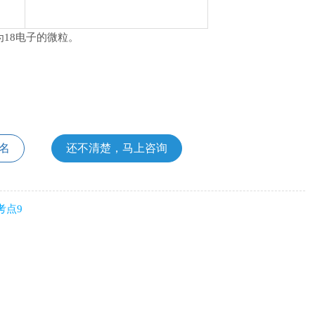
为18电子的微粒。
名
还不清楚，马上咨询
考点9
）