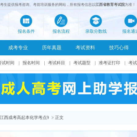
成考生提供报考咨询、考前培训服务的网站，所有报考信息以
江西省教育考试院
为准！
报名条件
报名流程
录取分数线
报名通
成考专业
历年真题
考试资料
技巧心得
考试时间
|
报名时间
|
考试科目
|
考试题型
|
准考证打印
|
考试
江西成考高起本化学考点9
> 正文