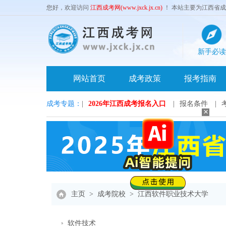
您好，欢迎访问
江西成考网(www.jxck.jx.cn)
！ 本站主要为江西省
新手必读
网站首页
成考政策
报考指南
成考专题：
|
2026年江西成考报名入口
|
报名条件
|
×
主页
>
成考院校
>
江西软件职业技术大学
软件技术