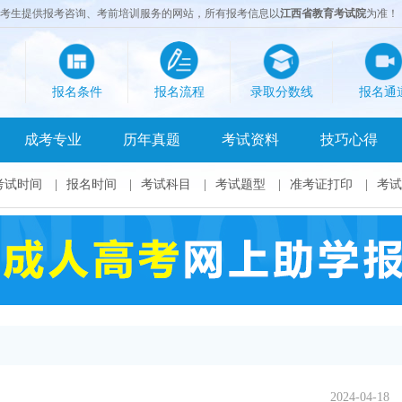
成考生提供报考咨询、考前培训服务的网站，所有报考信息以
江西省教育考试院
为准！
报名条件
报名流程
录取分数线
报名通
成考专业
历年真题
考试资料
技巧心得
考试时间
|
报名时间
|
考试科目
|
考试题型
|
准考证打印
|
考试
2024-04-18