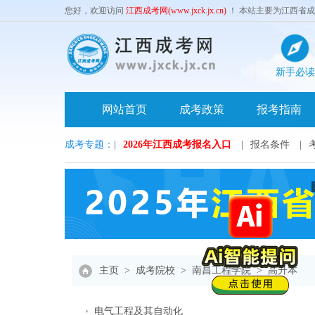
您好，欢迎访问
江西成考网(www.jxck.jx.cn)
！ 本站主要为江西省
新手必读
网站首页
成考政策
报考指南
成考专题：
|
2026年江西成考报名入口
|
报名条件
|
主页
>
成考院校
>
南昌工程学院
>
高升本
电气工程及其自动化