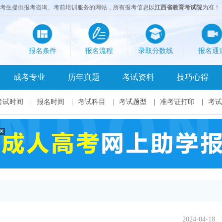
成考生提供报考咨询、考前培训服务的网站，所有报考信息以
江西省教育考试院
为准！
报名条件
报名流程
录取分数线
报名通
成考专业
历年真题
考试资料
技巧心得
考试时间
|
报名时间
|
考试科目
|
考试题型
|
准考证打印
|
考试
×
2024-04-18