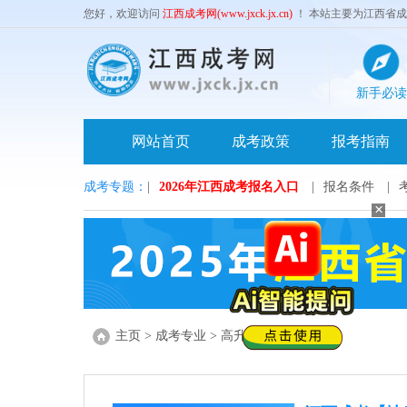
您好，欢迎访问
江西成考网(www.jxck.jx.cn)
！ 本站主要为江西省
新手必读
网站首页
成考政策
报考指南
成考专题：
|
2026年江西成考报名入口
|
报名条件
|
×
主页
>
成考专业
>
高升专