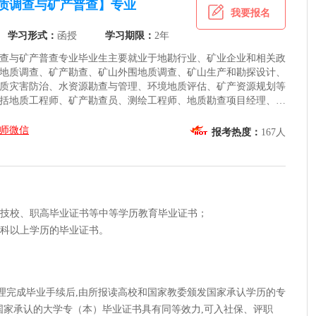
质调查与矿产普查】专业
我要报名
学习形式：
函授
学习期限：
2年
查与矿产普查专业毕业生主要就业于地勘行业、矿业企业和相关政
地质调查、矿产勘查、矿山外围地质调查、矿山生产和勘探设计、
质灾害防治、水资源勘查与管理、环境地质评估、矿产资源规划等
括地质工程师、矿产勘查员、测绘工程师、地质勘查项目经理、矿
质报告编制员、环境地质咨询师等。随着全球矿产资源需求的增长
业毕业生在资源勘查、绿色矿山建设、矿产资源综合开发利用与保
师微信
报考热度：
167人
就业前景。
范、技校、职高毕业证书等中等学历教育毕业证书；
或专科以上学历的毕业证书。
办理完成毕业手续后,由所报读高校和国家教委颁发国家承认学历的专
国家承认的大学专（本）毕业证书具有同等效力,可入社保、评职