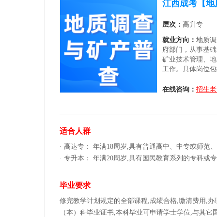
江西成考【地
层次：
高升专
就业方向：
地质调
府部门，从事基础
矿业技术管理、地
工作。具体岗位包
山地质技术员、地
和技术进步，该专
在线咨询：
招生老
护方面具有广阔的
适合人群
· 高达专： 年满18周岁,具有普通高中、中专或师
· 专升本： 年满20周岁,具有国民教育系列的专科
毕业要求
修完教学计划规定的全部课程,成绩合格,缴清费用,
（本）科毕业证书,本科毕业可申请学士学位,与其它